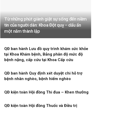
Từ những phút giành giật sự sống đến niềm
tin của người dân: Khoa Đột quỵ – dấu ấn
một năm thành lập
QĐ ban hành Lưu đồ quy trình khám sức khỏe
tại Khoa Khám bệnh, Bảng phân độ mức độ
bệnh nặng, cấp cứu tại Khoa Cấp cứu
QĐ ban hành Quy định xét duyệt chi hỗ trợ
bệnh nhân nghèo, bệnh hiểm nghèo
QĐ kiện toàn Hội đồng Thi đua – Khen thưởng
QĐ kiện toàn Hội đồng Thuốc và Điều trị