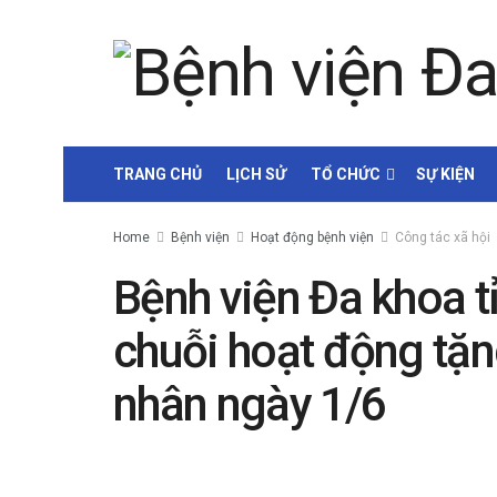
TRANG CHỦ
LỊCH SỬ
TỔ CHỨC
SỰ KIỆN
Home
Bệnh viện
Hoạt động bệnh viện
Công tác xã hội
Bệnh viện Đa khoa t
chuỗi hoạt động tặn
nhân ngày 1/6
by
Lương Nhật