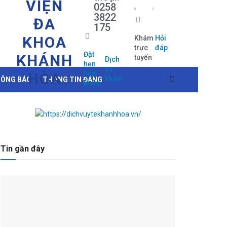
VIỆN
0258
3822
ĐA
175
KHOA
Khám
Hỏi
trực
đáp
Đặt
KHÁNH
tuyến
Dịch
hẹn
vụ
lịch
HÒA
khám
ÔNG BÁO
THÔNG TIN ĐẢNG
khám
Tin gần đây