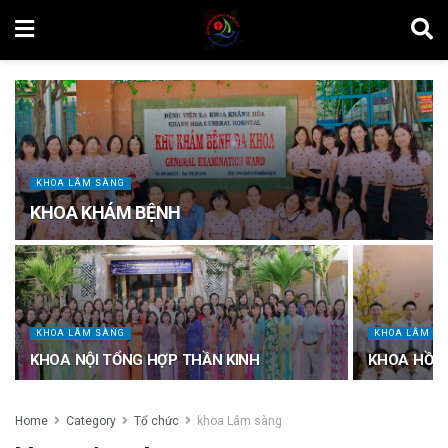
KHOA LÂM SÀNG
KHOA KHÁM BỆNH
KHOA LÂM SÀNG
KHOA LÂM S
KHOA NỘI TỔNG HỢP THẦN KINH
KHOA HỒI 
Home
Category
Tổ chức
khoa Lâm sàng