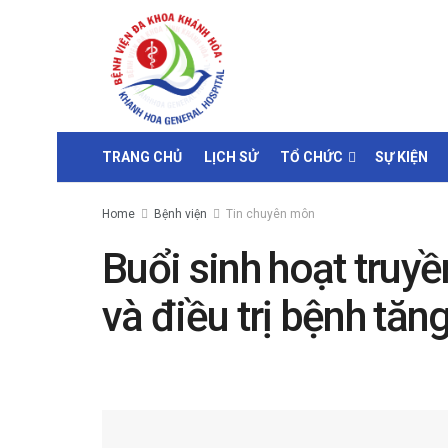
TRANG CHỦ
LỊCH SỬ
TỔ CHỨC
SỰ KIỆN
Home
Bệnh viện
Tin chuyên môn
Buổi sinh hoạt truy
và điều trị bệnh tăn
by
Lương Nhật