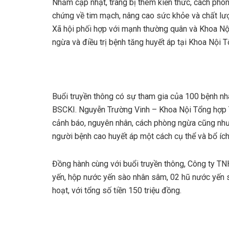
Nhằm cập nhật, trang bị thêm kiến thức, cách phòn
chứng về tim mạch, nâng cao sức khỏe và chất l
Xã hội phối hợp với mạnh thường quân và Khoa Nộ
ngừa và điều trị bệnh tăng huyết áp tại Khoa Nội 
Buổi truyền thông có sự tham gia của 100 bệnh nhâ
BSCKI. Nguyễn Trường Vinh – Khoa Nội Tổng hợp Th
cảnh báo, nguyên nhân, cách phòng ngừa cũng như 
người bệnh cao huyết áp một cách cụ thể và bổ ích
Đồng hành cùng với buổi truyền thông, Công ty T
yến, hộp nước yến sào nhân sâm, 02 hũ nước yến 
hoạt, với tổng số tiền 150 triệu đồng.