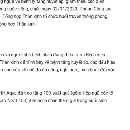
g ngừa về bệnh lý tăng huyết áp, giảm thiểu các biến
ượng cuộc sống, chiều ngày 02/11/2023, Phòng Công tác
i Tổng hợp Thần kinh tổ chức buổi truyền thông phòng
Tổng hợp Thần kinh.
n và người nhà bệnh nhân đang điều trị tại Bệnh viện.
ần kinh đã trình bày về bệnh tăng huyết áp, các dấu hiệu
cung cấp về chế độ ăn uống, nghỉ ngơi, sinh hoạt đối với
.
NHH Aqua đã trao tặng 100 suất quà (gồm: hộp ngũ cốc tổ
sào Nest 100) đến bệnh nhân tham gia trong buổi sinh