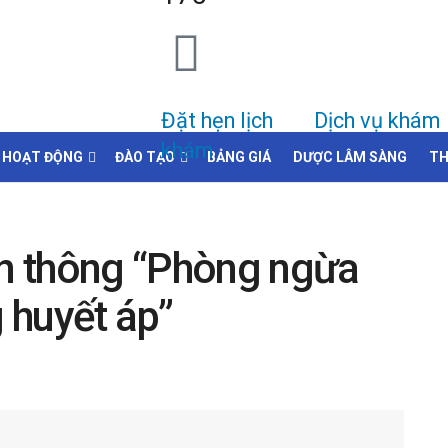
Đặt hẹn lịch
Dịch vụ khám
khám
HOẠT ĐỘNG
ĐÀO TẠO
BẢNG GIÁ
DƯỢC LÂM SÀNG
TH
ền thông “Phòng ngừa
g huyết áp”