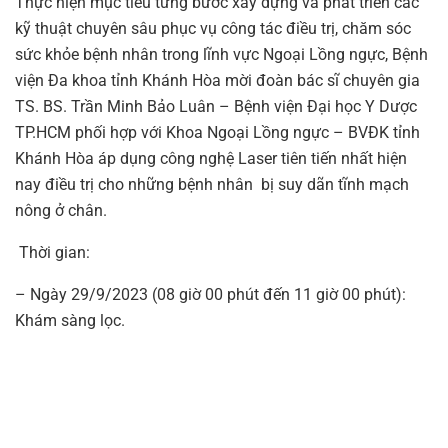
Thực hiện mục tiêu từng bước xây dựng và phát triển các
kỹ thuật chuyên sâu phục vụ công tác điều trị, chăm sóc
sức khỏe bệnh nhân trong lĩnh vực Ngoại Lồng ngực, Bệnh
viện Đa khoa tỉnh Khánh Hòa mời đoàn bác sĩ chuyên gia
TS. BS. Trần Minh Bảo Luân – Bệnh viện Đại học Y Dược
TP.HCM phối hợp với Khoa Ngoại Lồng ngực – BVĐK tỉnh
Khánh Hòa áp dụng công nghệ Laser tiên tiến nhất hiện
nay điều trị cho những bệnh nhân bị suy dãn tĩnh mạch
nông ở chân.
Thời gian:
– Ngày 29/9/2023 (08 giờ 00 phút đến 11 giờ 00 phút):
Khám sàng lọc.