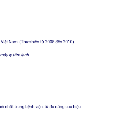
 Việt Nam. (Thực hiện từ 2008 đến 2010)
m
á
y
ly
t
â
m
lạnh
.
i nhất trong bệnh viện, từ đó nâng cao hiệu