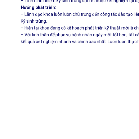
– Tình hình nhiễm ký sinh trùng sốt rét đuợc xét nghiệm tại
Hướng phát triển
:
– Lãnh đạo khoa luôn luôn chú trọng đến công tác đào tạo liên
Ký sinh trùng.
– Hiện tại khoa đang có kế hoạch phát triển kỹ thuật mới là 
– Với tinh thần để phục vụ bệnh nhân ngày một tốt hơn, tất 
kết quả xét nghiệm nhanh và chính xác nhất. Luôn luôn thực hi