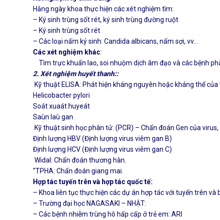
Hằng ngày khoa thực hiện các xét nghiệm tìm:
– Ký sinh trùng sốt rét, ký sinh trùng đường ruột
– Ký sinh trùng sốt rét
– Các loại nấm ký sinh: Candida albicans, nấm sợi, vv…
Các xét nghiệm khác
:
Tìm trực khuẩn lao, soi nhuộm dịch âm đạo và các bệnh phẩm 
2. Xét nghiệm huyết thanh::
Kỹ thuật ELISA: Phát hiện kháng nguyên hoặc kháng thể của v
Helicobacter pylori
Soát xuaát huyeát
Saùn laù gan
Kỹ thuật sinh học phân tử: (PCR) – Chẩn đoán Gen của virus, 
Định lượng HBV (Định lượng virus viêm gan B)
Định lượng HCV (Định lượng virus viêm gan C)
Widal: Chẩn đoán thương hàn.
“TPHA: Chẩn đoán giang mai.
Hợp tác tuyến trên và hợp tác quốc tế:
– Khoa liên tục thực hiện các dự án hợp tác với tuyến trên và 
– Trường đại học NAGASAKI – NHẬT:
– Các bệnh nhiễm trùng hô hấp cấp ở trẻ em: ARI