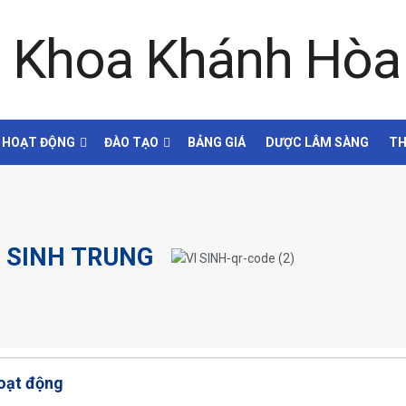
HOẠT ĐỘNG
ĐÀO TẠO
BẢNG GIÁ
DƯỢC LÂM SÀNG
TH
Ý SINH TRUNG
oạt động