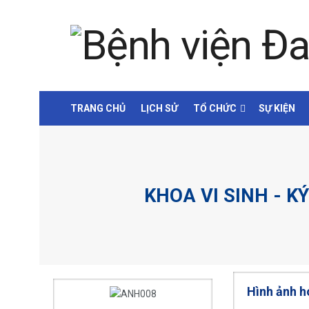
TRANG CHỦ
LỊCH SỬ
TỔ CHỨC
SỰ KIỆN
KHOA VI SINH - K
Hình ảnh h