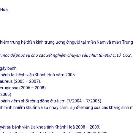
 Hòa.
nhiễm trùng hệ thần kinh trung ương ở người tại miền Nam và miền Trung
y
m
ó
c
đ
ể
phục
vụ
cho
c
á
c
x
é
t
nghiệm
chuy
ê
n
s
â
u
nh
ư:
tủ
-800
C
,
tủ
CO
2 ,
 gây bệnh
 bệnh tại bệnh viện Khánh Hoà năm 2005.
aureus (2005 – 2007).
eruginosa (2006 – 2008)
 2006)
 bệnh viêm phổi cộng đồng ở trẻ em (7/2004 – 7/2005)
nh hình nhiễm khuẩn và sự nhạy cảm, sự đề kháng của các kháng sinh mớ
uyết tại bệnh viện Đa khoa tỉnh Khánh Hoà 2008 – 2009.