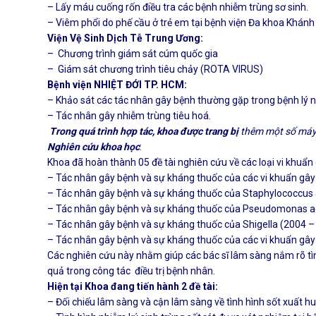
– Lấy máu cuống rốn điều tra các bệnh nhiễm trùng sơ sinh.
– Viêm phổi do phế cầu ở trẻ em tại bệnh viện Đa khoa Khánh
Viện Vệ Sinh Dịch Tễ Trung Ương:
– Chương trình giám sát cúm quốc gia
– Giám sát chương trình tiêu chảy (ROTA VIRUS)
Bệnh viện NHIỆT ĐỚI TP. HCM:
– Khảo sát các tác nhân gây bệnh thường gặp trong bệnh lý 
– Tác nhân gây nhiễm trùng tiêu hoá.
Trong quá trình hợp tác, khoa được trang bị
th
ê
m
một
số
m
á
Nghiên cứu khoa học
:
Khoa đã hoàn thành 05 đề tài nghiên cứu về các loại vi khuẩn
– Tác nhân gây bệnh và sự kháng thuốc của các vi khuẩn gây
– Tác nhân gây bệnh và sự kháng thuốc của Staphylococcus 
– Tác nhân gây bệnh và sự kháng thuốc của Pseudomonas a
– Tác nhân gây bệnh và sự kháng thuốc của Shigella (2004 –
– Tác nhân gây bệnh và sự kháng thuốc của các vi khuẩn gây
Các nghiên cứu này nhằm giúp các bác sĩ lâm sàng nắm rõ tì
quả trong công tác điều trị bệnh nhân.
Hiện tại Khoa đang tiến hành 2 đề tài:
– Đối chiếu lâm sàng và cận lâm sàng về tình hình sốt xuất h