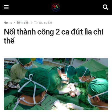
Home
Bệnh viện
Tin tức sự kiện
Nối thành công 2 ca đứt lìa chi
thể
by
Nguyễn Văn Vinh