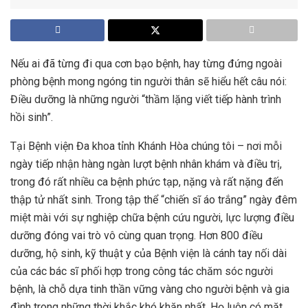
Nếu ai đã từng đi qua cơn bạo bệnh, hay từng đứng ngoài
phòng bệnh mong ngóng tin người thân sẽ hiểu hết câu nói:
Điều dưỡng là những người “thầm lặng viết tiếp hành trình
hồi sinh”.
Tại Bệnh viện Đa khoa tỉnh Khánh Hòa chúng tôi – nơi mỗi
ngày tiếp nhận hàng ngàn lượt bệnh nhân khám và điều trị,
trong đó rất nhiều ca bệnh phức tạp, nặng và rất nặng đến
thập tử nhất sinh. Trong tập thể “chiến sĩ áo trắng” ngày đêm
miệt mài với sự nghiệp chữa bệnh cứu người, lực lượng điều
dưỡng đóng vai trò vô cùng quan trọng. Hơn 800 điều
dưỡng, hộ sinh, kỹ thuật y của Bệnh viện là cánh tay nối dài
của các bác sĩ phối hợp trong công tác chăm sóc người
bệnh, là chỗ dựa tinh thần vững vàng cho người bệnh và gia
đình trong những thời khắc khó khăn nhất. Họ luôn có mặt