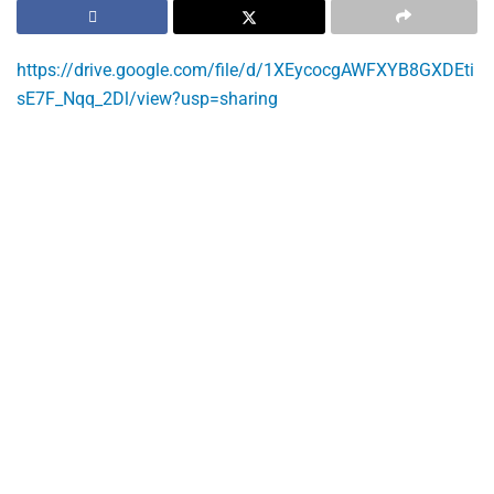
https://drive.google.com/file/d/1XEycocgAWFXYB8GXDEti
sE7F_Nqq_2Dl/view?usp=sharing