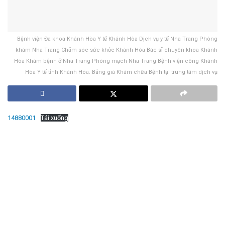
Bệnh viện Đa khoa Khánh Hòa Y tế Khánh Hòa Dịch vụ y tế Nha Trang Phòng
khám Nha Trang Chăm sóc sức khỏe Khánh Hòa Bác sĩ chuyên khoa Khánh
Hòa Khám bệnh ở Nha Trang Phòng mạch Nha Trang Bệnh viện công Khánh
Hòa Y tế tỉnh Khánh Hòa. Bảng giá Khám chữa Bệnh tại trung tâm dịch vụ
14880001
Tải xuống