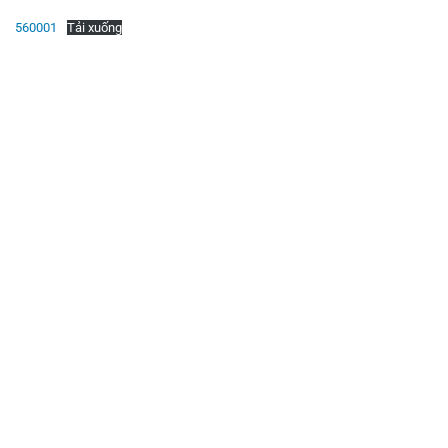
560001
Tải xuống