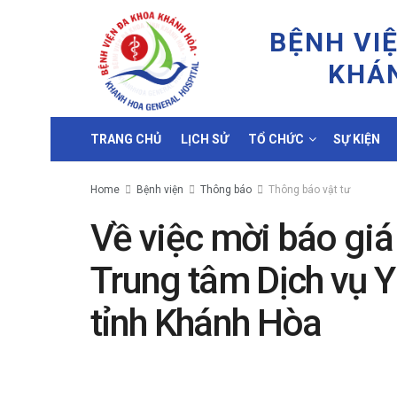
BỆNH VI
KHÁ
TRANG CHỦ
LỊCH SỬ
TỔ CHỨC
SỰ KIỆN
Home
Bệnh viện
Thông báo
Thông báo vật tư
Về việc mời báo gi
Trung tâm Dịch vụ Y
tỉnh Khánh Hòa
by
Minh Tuấn