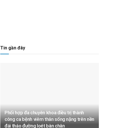
Tin gần đây
Phối hợp đa chuyên khoa điều trị thành
công ca bệnh viêm thân sống nặng trên nền
đái tháo đường loét bàn chân