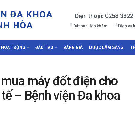
ỆN ĐA KHOA
Điện thoại: 0258 3822
NH HÒA
Đặt hẹn lịch khám
Dịch vụ
HOẠT ĐỘNG
ĐÀO TẠO
BẢNG GIÁ
DƯỢC LÂM SÀNG
T
á mua máy đốt điện cho
 tế – Bệnh viện Đa khoa