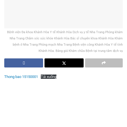
Bệnh viện Đa khoa Khánh Hòa Y tế Khánh Hòa Dịch vụ y tế Nha Trang Phòng khám
Nha Trang Chăm sóc sức khỏe Khánh Hòa Bác sĩ chuyên khoa Khánh Hòa Khám
bệnh ở Nha Trang Phòng mạch Nha Trang Bệnh viện công Khánh Hòa Y tế tỉnh
Khánh Hòa. Bảng giá Khám chữa Bệnh tại trung tâm dịch vụ
Thong bao 15150001
Tải xuống