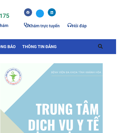
 175
khám
Khám trực tuyến
Hỏi đáp
NG BÁO
THÔNG TIN ĐẢNG