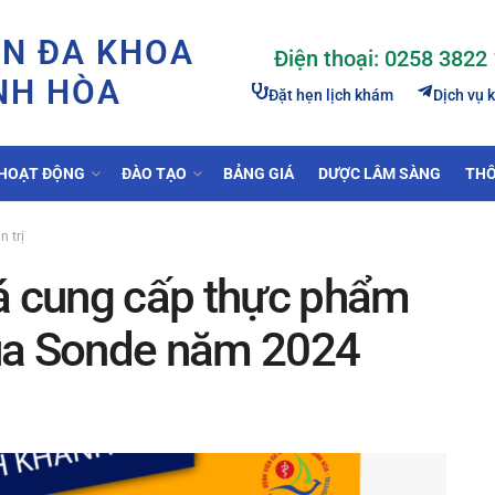
ỆN ĐA KHOA
Điện thoại: 0258 3822
NH HÒA
Đặt hẹn lịch khám
Dịch vụ 
HOẠT ĐỘNG
ĐÀO TẠO
BẢNG GIÁ
DƯỢC LÂM SÀNG
THÔ
 trị
iá cung cấp thực phẩm
ua Sonde năm 2024