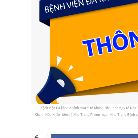
Bệnh viện Đa khoa Khánh Hòa Y tế Khánh Hòa Dịch vụ y tế Nh
Khánh Hòa Khám bệnh ở Nha Trang Phòng mạch Nha Trang Bệnh việ