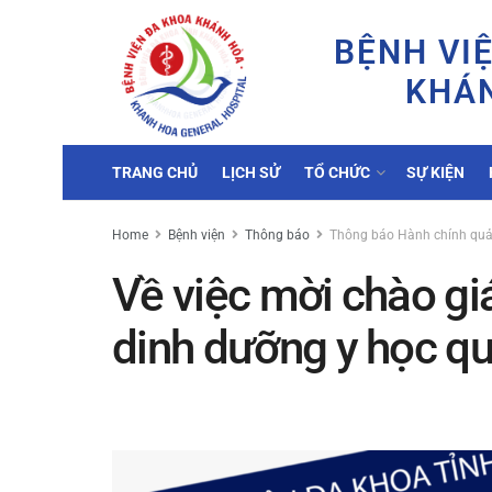
BỆNH VI
KHÁ
TRANG CHỦ
LỊCH SỬ
TỔ CHỨC
SỰ KIỆN
Home
Bệnh viện
Thông báo
Thông báo Hành chính quản
Về việc mời chào g
dinh dưỡng y học q
by
Minh Tuấn