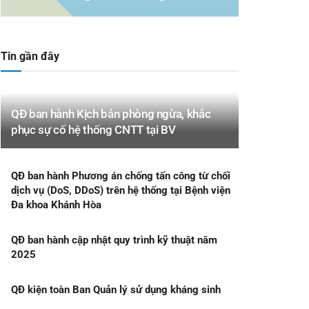
Tin gần đây
QĐ ban hành Kịch bản phòng ngừa, khắc
phục sự cố hệ thống CNTT tại BV
QĐ ban hành Phương án chống tấn công từ chối
dịch vụ (DoS, DDoS) trên hệ thống tại Bệnh viện
Đa khoa Khánh Hòa
QĐ ban hành cập nhật quy trình kỹ thuật năm
2025
QĐ kiện toàn Ban Quản lý sử dụng kháng sinh