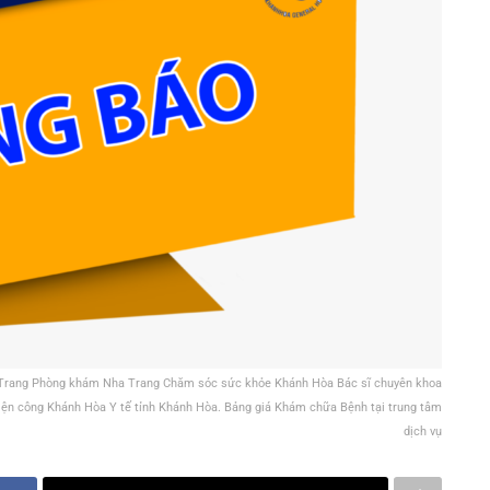
a Trang Phòng khám Nha Trang Chăm sóc sức khỏe Khánh Hòa Bác sĩ chuyên khoa
n công Khánh Hòa Y tế tỉnh Khánh Hòa. Bảng giá Khám chữa Bệnh tại trung tâm
dịch vụ