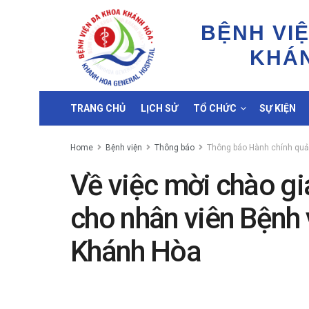
BỆNH VI
KHÁ
TRANG CHỦ
LỊCH SỬ
TỔ CHỨC
SỰ KIỆN
Home
Bệnh viện
Thông báo
Thông báo Hành chính quản
Về việc mời chào gi
cho nhân viên Bệnh 
Khánh Hòa
by
Minh Tuấn