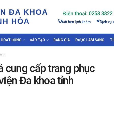
ỆN ĐA KHOA
Điện thoại: 0258 3822
NH HÒA
Đặt hẹn lịch khám
Dịch vụ
HOẠT ĐỘNG
ĐÀO TẠO
BẢNG GIÁ
DƯỢC LÂM SÀNG
T
 trị
á cung cấp trang phục
viện Đa khoa tỉnh