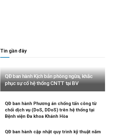
Tin gần đây
QĐ ban hành Kịch bản phòng ngừa, khắc
phục sự cố hệ thống CNTT tại BV
QĐ ban hành Phương án chống tấn công từ
chối dịch vụ (DoS, DDoS) trên hệ thống tại
Bệnh viện Đa khoa Khánh Hòa
QĐ ban hành cập nhật quy trình kỹ thuật năm