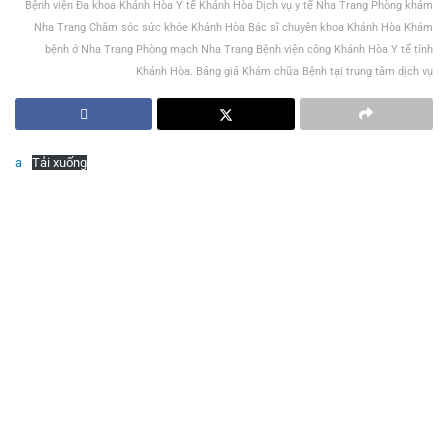
Bệnh viện Đa khoa Khánh Hòa Y tế Khánh Hòa Dịch vụ y tế Nha Trang Phòng khám
Nha Trang Chăm sóc sức khỏe Khánh Hòa Bác sĩ chuyên khoa Khánh Hòa Khám
bệnh ở Nha Trang Phòng mạch Nha Trang Bệnh viện công Khánh Hòa Y tế tỉnh
Khánh Hòa. Bảng giá Khám chữa Bệnh tại trung tâm dịch vụ
a
Tải xuống