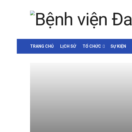
TRANG CHỦ
LỊCH SỬ
TỔ CHỨC
SỰ KIỆN