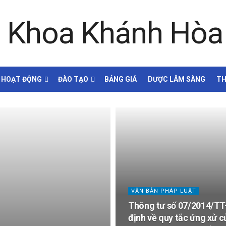
HOẠT ĐỘNG
ĐÀO TẠO
BẢNG GIÁ
DƯỢC LÂM SÀNG
TH
VĂN BẢN PHÁP LUẬT
Thông tư số 07/2014/TT
định về quy tắc ứng xử c