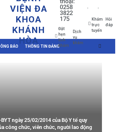
thoại:
VIỆN ĐA
0258
3822
KHOA
175
Khám
Hỏi
trực
đáp
KHÁNH
Đặt
tuyến
Dịch
hẹn
vụ
HÒA
lịch
khám
khám
ÔNG BÁO
THÔNG TIN ĐẢNG
-BYT ngày 25/02/2014 của Bộ Y tế quy
ủa công chức, viên chức, người lao động