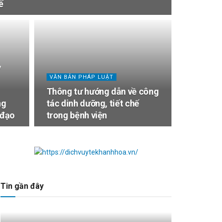
ế
y
VĂN BẢN PHÁP LUẬT
Thông tư hướng dẫn về công
ng
tác dinh dưỡng, tiết chế
 đạo
trong bệnh viện
Tin gần đây