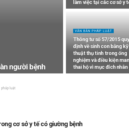
làm việc tại các cơ sở y t
VĂN BẢN PHÁP LUẬT
Thông tư số 57/2015 qu
định về sinh con bằng kỹ
thuật thụ tinh trong ống
nghiệm và điều kiện ma
toàn người bệnh
thai hộ vì mục đích nhân
 pháp luật
rong cơ sở y tế có giường bệnh