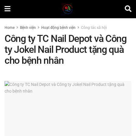
Home
Bệnh viện
Hoạt động bệnh viện
Công tác xã hội
Công ty TC Nail Depot và Công
ty Jokel Nail Product tặng quà
cho bệnh nhân
by
Nguyễn Văn Vinh