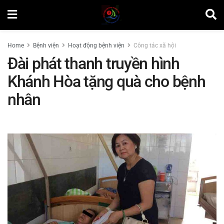
Home
Bệnh viện
Hoạt động bệnh viện
Công tác xã hội
Đài phát thanh truyền hình
Khánh Hòa tặng quà cho bệnh
nhân
by
Nguyễn Văn Vinh