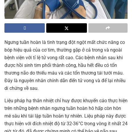
Ngưng tuần hoàn là tình trạng đột ngột mất chức năng co
bóp hiệu quả của cơ tim, thường gặp ở cả trong và ngoài
bệnh viện với tỉ lệ tử vong rất cao. Các bệnh nhân sau khi
được hồi sinh tim phổi thành công, hầu hết đều có tổn
thương não do thiếu máu và các tổn thương tái tưới máu.
Đây là nguyên
nhân chính dẫn đến tử vong và để lại nhiều
di chứng về sau.
Liệu pháp hạ thân nhiệt chỉ huy được khuyến cáo thực hiện
trên những bệnh nhân ngưng tuần hoàn hô hấp còn hôn
mê sâu khi tái lập tuần hoàn tự nhiên. Liệu pháp này được
thực hiện với đích nhiệt độ từ 32-36°C trong vòng ít nhất 24
giờ, từ đó, đã được chứng minh có thể bảo vệ não sau