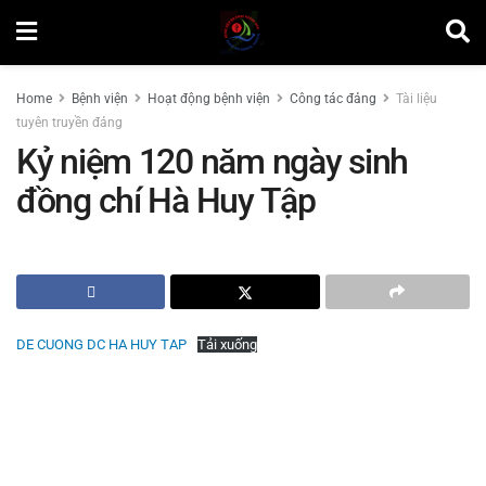
Home
Bệnh viện
Hoạt động bệnh viện
Công tác đảng
Tài liệu
tuyên truyền đảng
Kỷ niệm 120 năm ngày sinh
đồng chí Hà Huy Tập
by
Minh Tuấn
DE CUONG DC HA HUY TAP
Tải xuống