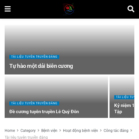
TÀI LIỆU TUYÊN TRUYỀN ĐẢNG
Tự hào một dải biên cương
TÀI LIỆU TUY
TÀI LIỆU TUYÊN TRUYỀN ĐẢNG
Kỷ niệm 120
Đề cương tuyên truyền Lê Quý Đôn
Tập
Home
Category
Bệnh viện
Hoạt động bệnh viện
Công tác đảng
Tài liệu tuyên truyền đảng