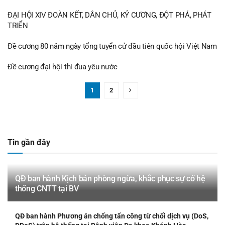
ĐẠI HỘI XIV ĐOÀN KẾT, DÂN CHỦ, KỶ CƯƠNG, ĐỘT PHÁ, PHÁT
TRIỂN
Đề cương 80 năm ngày tổng tuyển cử đầu tiên quốc hội Việt Nam
Đề cương đại hội thi đua yêu nước
1
2
Tin gần đây
QĐ ban hành Kịch bản phòng ngừa, khắc phục sự cố hệ
thống CNTT tại BV
QĐ ban hành Phương án chống tấn công từ chối dịch vụ (DoS,