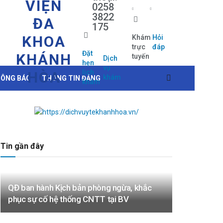
VIỆN
0258
3822
ĐA
175
KHOA
Khám
Hỏi
trực
đáp
Đặt
KHÁNH
tuyến
Dịch
hẹn
vụ
lịch
HÒA
khám
ÔNG BÁO
THÔNG TIN ĐẢNG
khám
Tin gần đây
QĐ ban hành Kịch bản phòng ngừa, khắc
phục sự cố hệ thống CNTT tại BV