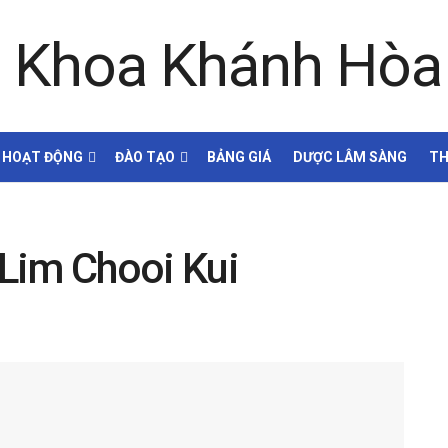
HOẠT ĐỘNG
ĐÀO TẠO
BẢNG GIÁ
DƯỢC LÂM SÀNG
TH
 Lim Chooi Kui