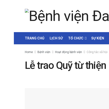
TRANG CHỦ
LỊCH SỬ
TỔ CHỨC
SỰ KIỆN
Home
Bệnh viện
Hoạt động bệnh viện
Công tác xã hội
Lễ trao Quỹ từ thiện
by
Nguyễn Văn Vinh