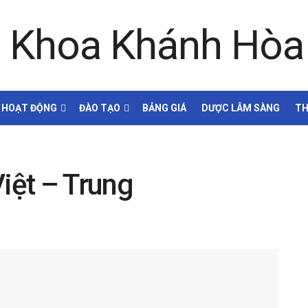
HOẠT ĐỘNG
ĐÀO TẠO
BẢNG GIÁ
DƯỢC LÂM SÀNG
TH
Việt – Trung