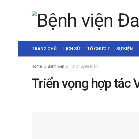
TRANG CHỦ
LỊCH SỬ
TỔ CHỨC
SỰ KIỆN
Home
Bệnh viện
Tin chuyên môn
Triển vọng hợp tác 
by
Lương Nhật