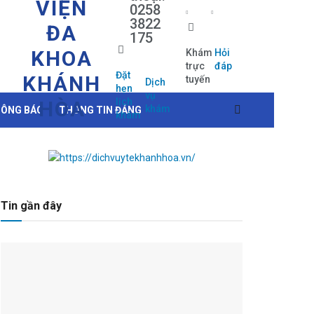
VIỆN
0258
3822
ĐA
175
KHOA
Khám
Hỏi
trực
đáp
Đặt
KHÁNH
tuyến
Dịch
hẹn
vụ
lịch
HÒA
khám
ÔNG BÁO
THÔNG TIN ĐẢNG
khám
Tin gần đây