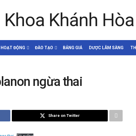
HOẠT ĐỘNG
ĐÀO TẠO
BẢNG GIÁ
DƯỢC LÂM SÀNG
TH
lanon ngừa thai
Share on Twitter
 nga thai
Tải xuống