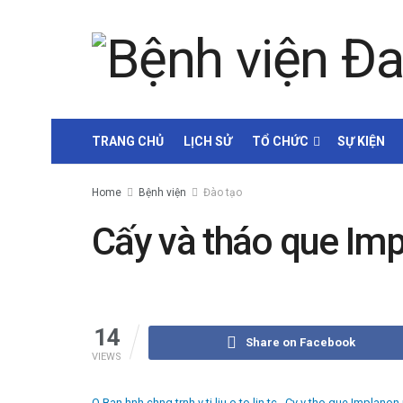
TRANG CHỦ
LỊCH SỬ
TỔ CHỨC
SỰ KIỆN
Home
Bệnh viện
Đào tạo
Cấy và tháo que Imp
by
Minh Tuấn
14
Share on Facebook
VIEWS
Q Ban hnh chng trnh v ti liu o to lin tc _Cy v tho que Implanon