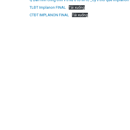
TLĐT Implanon FINAL
Tải xuống
CTĐT IMPLANON FINAL
Tải xuống