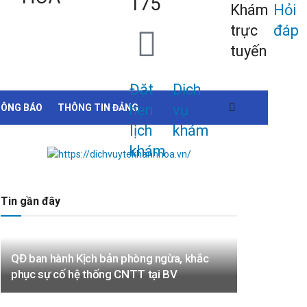
175
Khám
Hỏi
trực
đáp
tuyến
Đặt
Dịch
hẹn
vụ
ÔNG BÁO
THÔNG TIN ĐẢNG
lịch
khám
khám
Tin gần đây
QĐ ban hành Kịch bản phòng ngừa, khắc
phục sự cố hệ thống CNTT tại BV