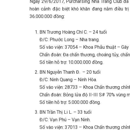
Ngày 29/6/2017, Purcharsing Nha Trang Club đã đ
hoàn cảnh đặc biệt khó khăn đang nằm điều trị 
36.000.000 đồng:
BN Trương Hoàng Chí C. – 24 tuổi
Đ/C: Phước Long – Nha trang.
Số vào viện: 37054 – Khoa Phẫu thuật – Gây
Chẩn đoán: Đa chấn thương, choáng tủy, chấn t
Số tiền hỗ trợ: 10.000.000 đồng.
BN Nguyễn Thanh Đ. – 20 tuổi
Đ/C: Ninh Quang – Ninh Hòa.
Số vào viện: 28733 – Khoa Chấn thương chỉn
Chẩn đoán: Bỏng lửa độ II-III S# 70% vùng mặ
Số tiền hỗ trợ: 5.000.000 đồng.
BN Trần Thị Li L. – 33 tuổi
Đ/C: Vạn Phú – Vạn Ninh.
Số vào viện: 37013 – Khoa Chấn thương chỉn