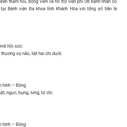
ến thăm hỏi, động viên và hỗ trợ viện phí 08 bệnh nhân có
tại Bệnh viện Đa khoa tỉnh Khánh Hòa với tổng số tiền là
 mê hồi sức.
hương sọ não, liệt hai chi dưới.
h hình – Bỏng.
t, ngực, bụng, lưng, tứ chi.
h hình – Bỏng.