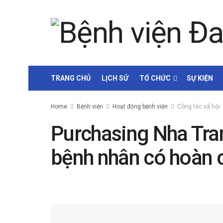
TRANG CHỦ
LỊCH SỬ
TỔ CHỨC
SỰ KIỆN
Home
Bệnh viện
Hoạt động bệnh viện
Công tác xã hội
Purchasing Nha Tran
bệnh nhân có hoàn 
by
Nguyễn Văn Vinh