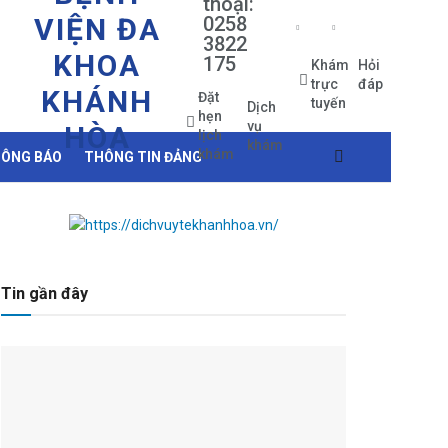
thoại:
VIỆN ĐA
0258
3822
KHOA
175
Khám
Hỏi
trực
đáp
KHÁNH
Đặt
tuyến
Dịch
hẹn
vụ
HÒA
lịch
khám
khám
ÔNG BÁO
THÔNG TIN ĐẢNG
Tin gần đây